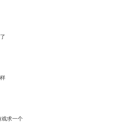
了
样
么游戏求一个