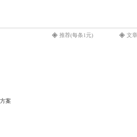
推荐(每条1元)
文
方案