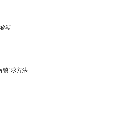
秘籍
解锁1求方法
》