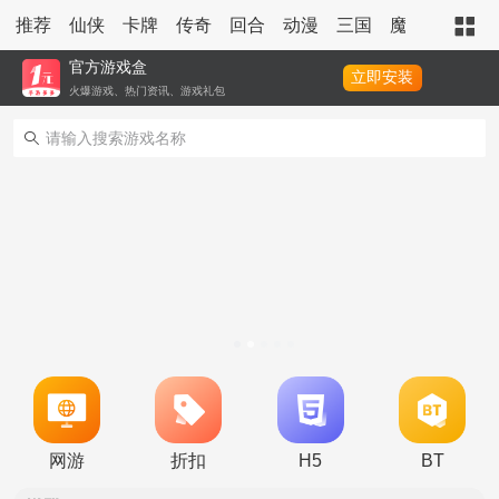
推荐
仙侠
卡牌
传奇
回合
动漫
三国
魔幻
策略
官方游戏盒
立即安装
火爆游戏、热门资讯、游戏礼包
转游活动
新区单日助力活动
冠名活动
单日大额福利
冠名活动
网游
折扣
H5
BT
单日大额福利