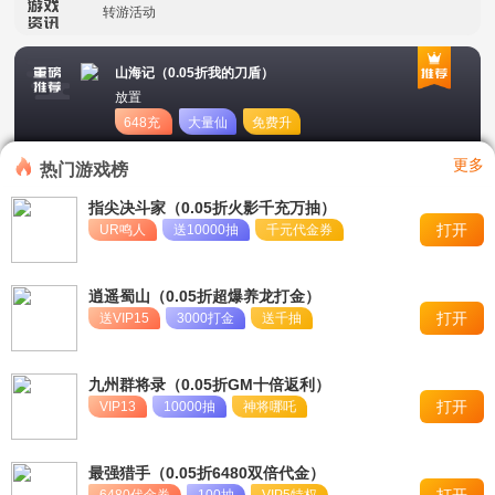
转游活动
新区首日十倍超值返利
山海记（0.05折我的刀盾）
放置
冠名活动
648充
大量仙
免费升
值卡
玉
星
单日大额福利
更多
热门游戏榜
指尖决斗家（0.05折火影千充万抽）
打开
UR鸣人
送10000抽
千元代金券
逍遥蜀山（0.05折超爆养龙打金）
打开
送VIP15
3000打金
送千抽
九州群将录（0.05折GM十倍返利）
打开
VIP13
10000抽
神将哪吒
最强猎手（0.05折6480双倍代金）
打开
6480代金券
100抽
VIP5特权