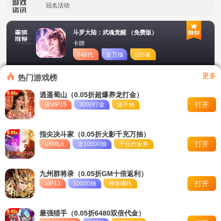
冠名活动
永久单日累充活动
斗罗大陆：武魂觉醒 （免费版）
卡牌
648代
送万抽
120魂
币
币
更多
热门游戏榜
逍遥蜀山（0.05折超爆养龙打金）
打开
送VIP15
3000打金
送千抽
指尖决斗家（0.05折火影千充万抽）
打开
UR鸣人
送10000抽
千元代金券
九州群将录（0.05折GM十倍返利）
打开
VIP13
10000抽
神将哪吒
最强猎手（0.05折6480双倍代金）