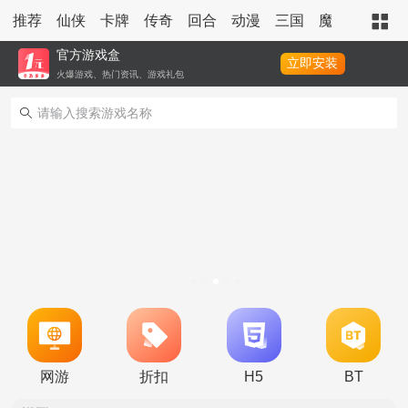
推荐
仙侠
卡牌
传奇
回合
动漫
三国
魔幻
策略
官方游戏盒
立即安装
火爆游戏、热门资讯、游戏礼包
转游活动
永久累充活动
永久单日累充活动
称号定制活动
冠名活动
单日积分兑换福利
转游活动
网游
折扣
H5
BT
永久累充活动