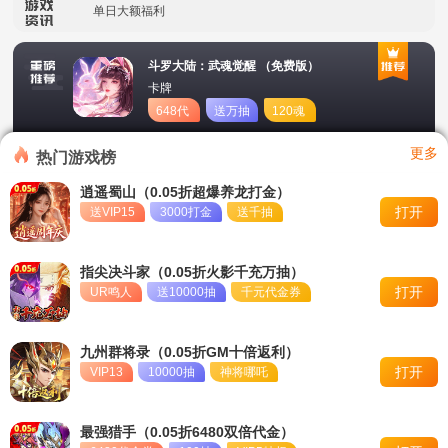
单日大额福利
冠名活动
斗罗大陆：武魂觉醒 （免费版）
卡牌
单日大额福利
648代
送万抽
120魂
币
币
转游活动
更多
热门游戏榜
新区首日十倍超值返利
逍遥蜀山（0.05折超爆养龙打金）
打开
送VIP15
3000打金
送千抽
冠名活动
单日大额福利
指尖决斗家（0.05折火影千充万抽）
打开
UR鸣人
送10000抽
千元代金券
九州群将录（0.05折GM十倍返利）
打开
VIP13
10000抽
神将哪吒
最强猎手（0.05折6480双倍代金）