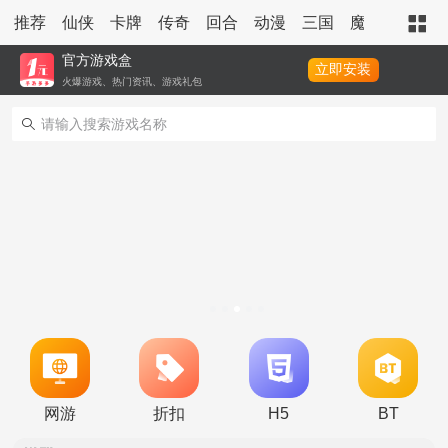
推荐
仙侠
卡牌
传奇
回合
动漫
三国
魔幻
策略
官方游戏盒
立即安装
火爆游戏、热门资讯、游戏礼包
转游活动
新区单日助力活动
网游
折扣
H5
BT
冠名活动