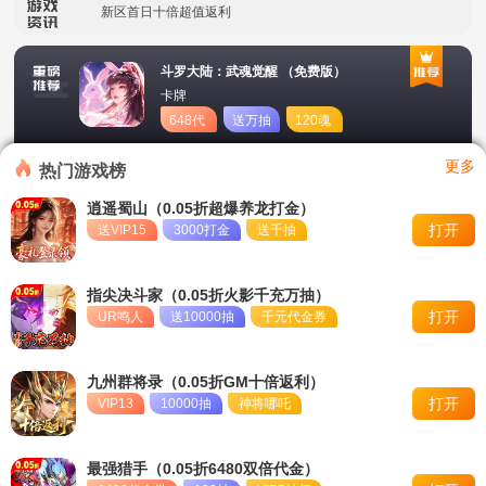
新区首日十倍超值返利
冠名活动
斗罗大陆：武魂觉醒 （免费版）
卡牌
单日大额福利
648代
送万抽
120魂
币
币
转游活动
更多
热门游戏榜
永久累充活动
逍遥蜀山（0.05折超爆养龙打金）
打开
送VIP15
3000打金
送千抽
永久单日累充活动
称号定制活动
指尖决斗家（0.05折火影千充万抽）
打开
UR鸣人
送10000抽
千元代金券
九州群将录（0.05折GM十倍返利）
打开
VIP13
10000抽
神将哪吒
最强猎手（0.05折6480双倍代金）