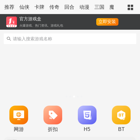
推荐
仙侠
卡牌
传奇
回合
动漫
三国
魔幻
策略
官方游戏盒
立即安装
火爆游戏、热门资讯、游戏礼包
冠名活动
单日大额福利
网游
折扣
H5
BT
转游活动