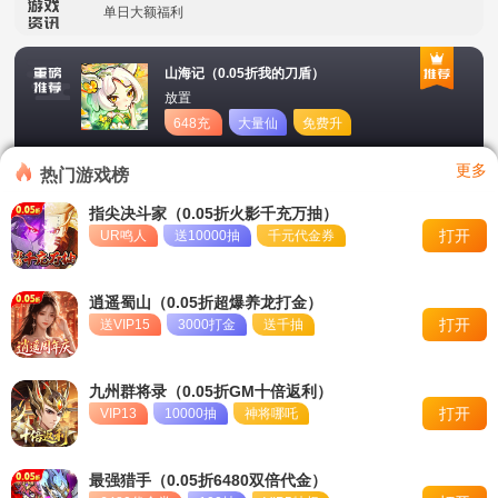
单日大额福利
冠名活动
山海记（0.05折我的刀盾）
放置
单日大额福利
648充
大量仙
免费升
值卡
玉
星
转游活动
更多
热门游戏榜
新区首日十倍超值返利
指尖决斗家（0.05折火影千充万抽）
打开
UR鸣人
送10000抽
千元代金券
冠名活动
单日大额福利
逍遥蜀山（0.05折超爆养龙打金）
打开
送VIP15
3000打金
送千抽
九州群将录（0.05折GM十倍返利）
打开
VIP13
10000抽
神将哪吒
最强猎手（0.05折6480双倍代金）