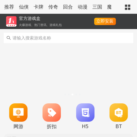
推荐
仙侠
卡牌
传奇
回合
动漫
三国
魔幻
策略
官方游戏盒
立即安装
火爆游戏、热门资讯、游戏礼包
转游活动
新区单日助力活动
网游
折扣
H5
BT
冠名活动