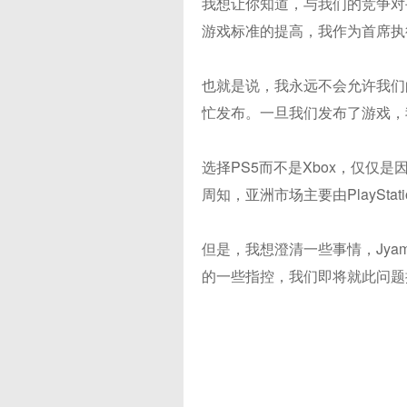
我想让你知道，与我们的竞争对
游戏标准的提高，我作为首席执
也就是说，我永远不会允许我们
忙发布。一旦我们发布了游戏，我们
选择PS5而不是Xbox，仅仅
周知，亚洲市场主要由PlaySta
但是，我想澄清一些事情，Jyam
的一些指控，我们即将就此问题