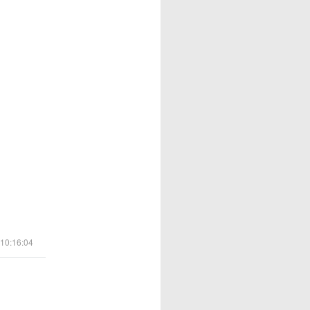
10:16:04