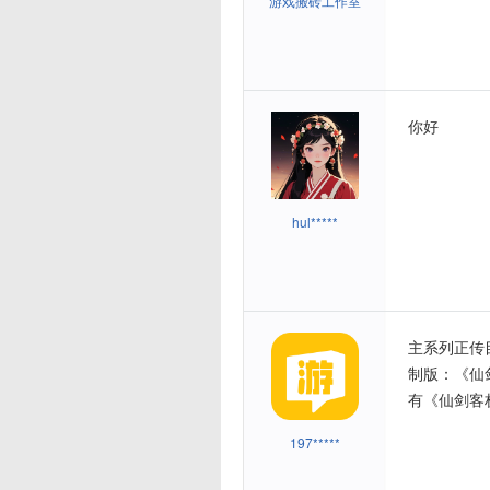
游戏搬砖工作室
你好
hul*****
主系列正传
制版：《仙
有《仙剑客
197*****