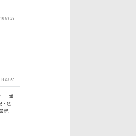
16:53:23
14:08:52
 - 重
品：还
最新。