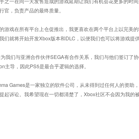
手之一在同一天发售造成的游戏延期让我们有机会花更多的时间
行官，负责产品的最终质量。
的游戏在所有平台上仓促推出，我更喜欢在两个平台上以完美的
就将开始开发Xbox版本和DLC，以便我们也可以将游戏提供给Mi
是因为我们与亚洲合作伙伴SEGA有合作关系，我们与他们签订了
tion主导，因此PS5是最合乎逻辑的选择。
ma Games是一家独立的软件公司，从未得到过任何人的资助，包括
提起诉讼。我希望现在一切都清楚了，Xbox社区不会因为我的被