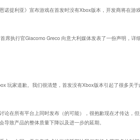
诺提利亚》宣布游戏在首发时没有Xbox版本，开发商将在游戏
es首席执行官Giacomo Greco 向意大利媒体发表了一份声明，
所有 Xbox 玩家道歉。我们很清楚，首发没有Xbox版本引起了很
讨论在所有平台上同时发布（的可能），很抱歉现在才传达，但
会导致产品的整体质量下降以及进一步的延期。