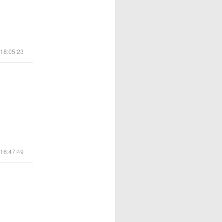
18:05:23
16:47:49