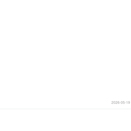
2026-05-19 