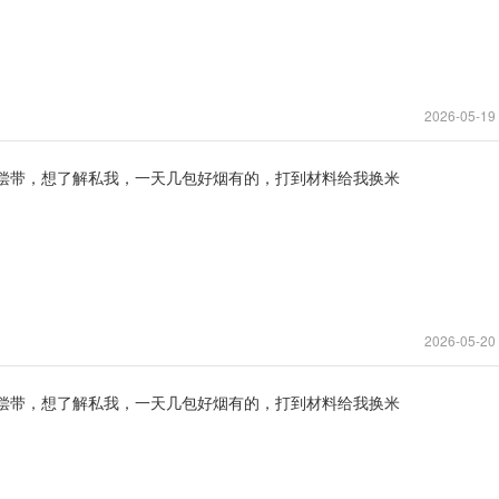
2026-05-19 
偿带，想了解私我，一天几包好烟有的，打到材料给我换米
2026-05-20 
偿带，想了解私我，一天几包好烟有的，打到材料给我换米