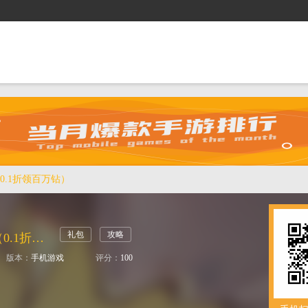
抢礼包
逛商城
攻略站
排行榜
游戏盒
0.1折领百万钻）
礼包
攻略
奔月的糯米团（0.1折领百万钻）
版本：
手机游戏
评分：
100