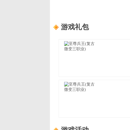
游戏礼包
至尊兵王(复古微变三职业)
适用范围：
尊享礼包
礼包内容：
龙珠自选箱*3、书页*1
至尊兵王(复古微变三职业)
适用范围：
进阶礼包