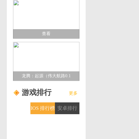
查看
龙腾：起源（伟大航路0.1
折）多日累充活动
游戏排行
更多
IOS 排行榜
安卓排行
榜