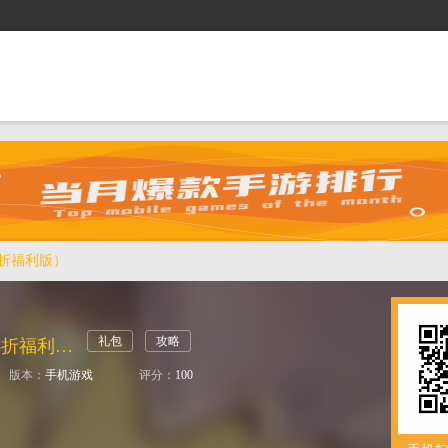
抢礼包
逛商城
攻略站
排行榜
游戏盒
5折福利版）
礼包
攻略
神级勇士（0.05折福利版）
版本：
手机游戏
评分：
100