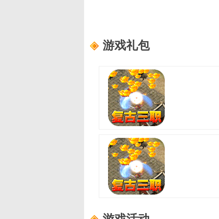
游戏礼包
至尊兵王(复古微变三职业)
适用范围：
尊享礼包
礼包内容：
龙珠自选箱*3、书页*1
至尊兵王(复古微变三职业)
适用范围：
进阶礼包