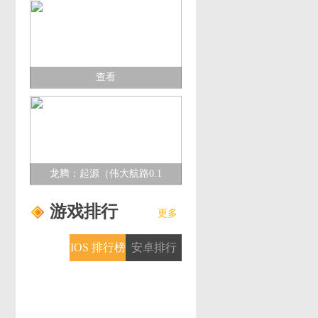
查看
龙腾：起源（伟大航路0.1
折）多日累充活动
游戏排行
更多
IOS 排行榜
安卓排行
榜