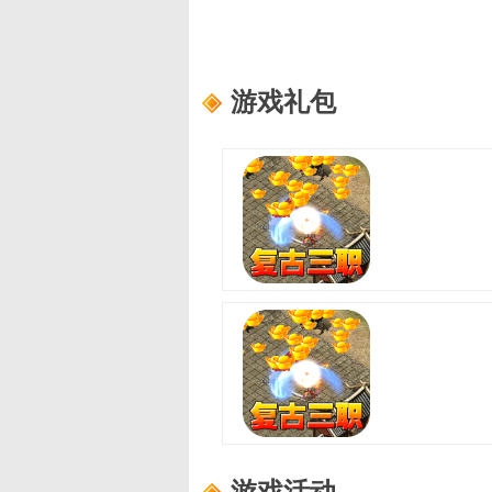
游戏礼包
至尊兵王(复古微变三职业)
适用范围：
尊享礼包
礼包内容：
龙珠自选箱*3、书页*1
至尊兵王(复古微变三职业)
适用范围：
进阶礼包