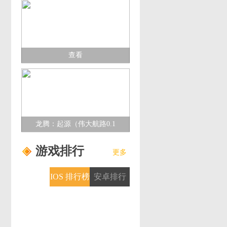
查看
龙腾：起源（伟大航路0.1
折）多日累充活动
游戏排行
更多
IOS 排行榜
安卓排行
榜