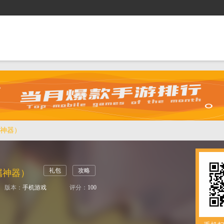
抢礼包
逛商城
攻略站
排行榜
游戏盒
神器）
礼包
攻略
属神器）
版本：
手机游戏
评分：
100