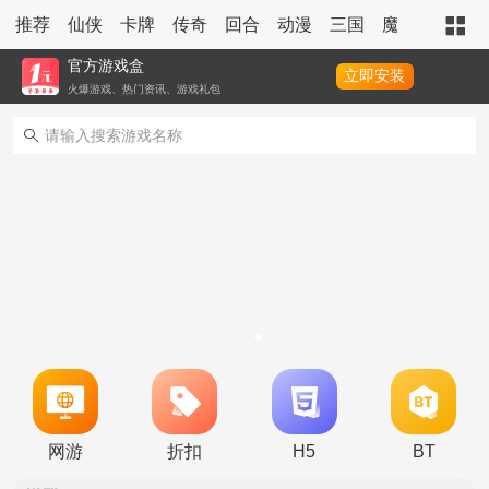
推荐
仙侠
卡牌
传奇
回合
动漫
三国
魔幻
策略
官方游戏盒
立即安装
火爆游戏、热门资讯、游戏礼包
转游活动
新区单日助力活动
冠名活动
单日大额福利
冠名活动
单日大额福利
转游活动
网游
折扣
H5
BT
新区首日十倍超值返利