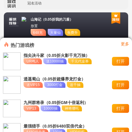
冠名活动
单日大额福利
山海记（0.05折我的刀盾）
放置
648充
大量仙
免费升
值卡
玉
星
更多
热门游戏榜
指尖决斗家（0.05折火影千充万抽）
打开
UR鸣人
送10000抽
千元代金券
逍遥蜀山（0.05折超爆养龙打金）
打开
送VIP15
3000打金
送千抽
九州群将录（0.05折GM十倍返利）
打开
VIP13
10000抽
神将哪吒
最强猎手（0.05折6480双倍代金）
打开
6480代金券
100抽
VIP5特权