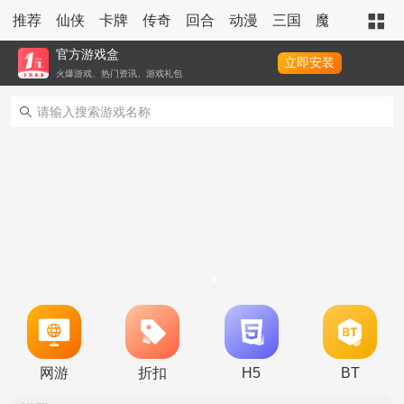
推荐
仙侠
卡牌
传奇
回合
动漫
三国
魔幻
策略
官方游戏盒
立即安装
火爆游戏、热门资讯、游戏礼包
转游活动
新区单日助力活动
冠名活动
单日大额福利
冠名活动
单日大额福利
转游活动
网游
折扣
H5
BT
新区首日十倍超值返利