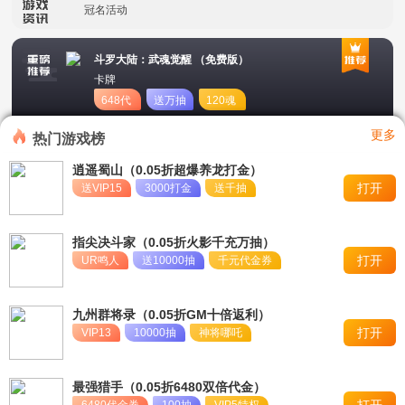
冠名活动
单日大额福利
斗罗大陆：武魂觉醒 （免费版）
卡牌
648代
送万抽
120魂
币
币
更多
热门游戏榜
逍遥蜀山（0.05折超爆养龙打金）
打开
送VIP15
3000打金
送千抽
指尖决斗家（0.05折火影千充万抽）
打开
UR鸣人
送10000抽
千元代金券
九州群将录（0.05折GM十倍返利）
打开
VIP13
10000抽
神将哪吒
最强猎手（0.05折6480双倍代金）
打开
6480代金券
100抽
VIP5特权