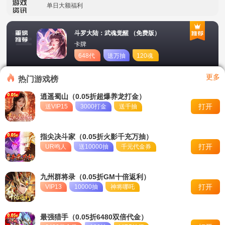
单日大额福利
冠名活动
斗罗大陆：武魂觉醒 （免费版）
卡牌
单日大额福利
648代
送万抽
120魂
币
币
转游活动
更多
热门游戏榜
新区首日十倍超值返利
逍遥蜀山（0.05折超爆养龙打金）
打开
送VIP15
3000打金
送千抽
冠名活动
单日大额福利
指尖决斗家（0.05折火影千充万抽）
打开
UR鸣人
送10000抽
千元代金券
九州群将录（0.05折GM十倍返利）
打开
VIP13
10000抽
神将哪吒
最强猎手（0.05折6480双倍代金）