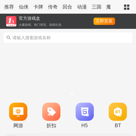
推荐
仙侠
卡牌
传奇
回合
动漫
三国
魔幻
策略
官方游戏盒
立即安装
火爆游戏、热门资讯、游戏礼包
转游活动
新区单日助力活动
网游
折扣
H5
BT
冠名活动