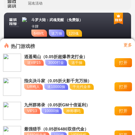
冠名活动
单日大额福利
斗罗大陆：武魂觉醒 （免费版）
卡牌
648代
送万抽
120魂
币
币
更多
热门游戏榜
逍遥蜀山（0.05折超爆养龙打金）
打开
送VIP15
3000打金
送千抽
指尖决斗家（0.05折火影千充万抽）
打开
UR鸣人
送10000抽
千元代金券
九州群将录（0.05折GM十倍返利）
打开
VIP13
10000抽
神将哪吒
最强猎手（0.05折6480双倍代金）
打开
6480代金券
100抽
VIP5特权