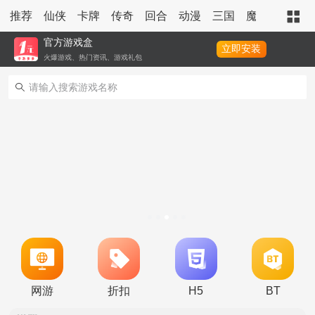
推荐
仙侠
卡牌
传奇
回合
动漫
三国
魔幻
策略
官方游戏盒
立即安装
火爆游戏、热门资讯、游戏礼包
转游活动
新区单日助力活动
冠名活动
单日大额福利
冠名活动
单日大额福利
转游活动
网游
折扣
H5
BT
新区首日十倍超值返利