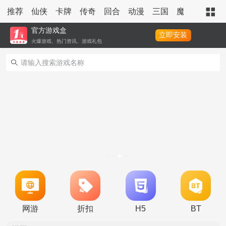
推荐
仙侠
卡牌
传奇
回合
动漫
三国
魔幻
策略
官方游戏盒
立即安装
火爆游戏、热门资讯、游戏礼包
转游活动
新区单日助力活动
网游
折扣
H5
BT
冠名活动