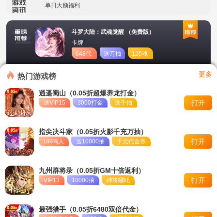
单日大额福利
冠名活动
斗罗大陆：武魂觉醒 （免费版）
卡牌
单日大额福利
648代
送万抽
120魂
币
币
转游活动
更多
热门游戏榜
新区首日十倍超值返利
逍遥蜀山（0.05折超爆养龙打金）
打开
送VIP15
3000打金
送千抽
冠名活动
单日大额福利
指尖决斗家（0.05折火影千充万抽）
打开
UR鸣人
送10000抽
千元代金券
九州群将录（0.05折GM十倍返利）
打开
VIP13
10000抽
神将哪吒
最强猎手（0.05折6480双倍代金）