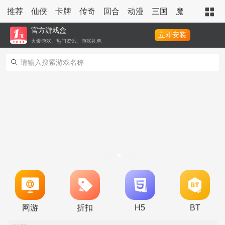
推荐
仙侠
卡牌
传奇
回合
动漫
三国
魔幻
策略
官方游戏盒
立即安装
火爆游戏、热门资讯、游戏礼包
转游活动
新区单日助力活动
冠名活动
网游
折扣
H5
BT
单日大额福利