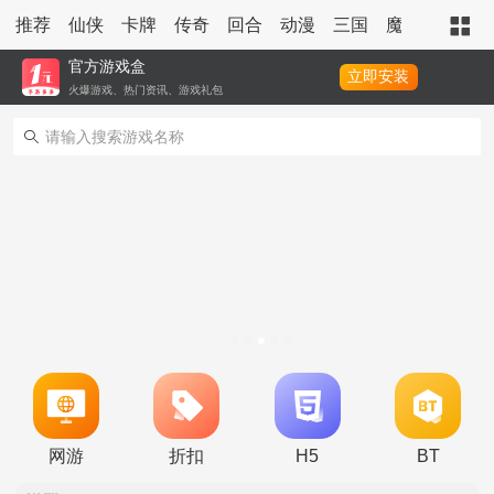
推荐
仙侠
卡牌
传奇
回合
动漫
三国
魔幻
策略
官方游戏盒
立即安装
火爆游戏、热门资讯、游戏礼包
转游活动
新区单日助力活动
网游
折扣
H5
BT
冠名活动