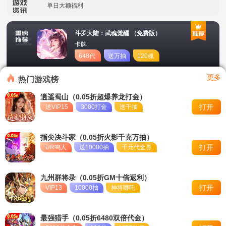
单日大额福利
冠名活动
斗罗大陆：武魂觉醒 （免费版）
卡牌
单日大额福利
648代
送万抽
120魂
币
币
转游活动
更多
热门游戏榜
新区首日十倍超值返利
逍遥蜀山（0.05折超爆养龙打金）
打开
送VIP15
3000打金
送千抽
冠名活动
单日大额福利
指尖决斗家（0.05折火影千充万抽）
打开
UR鸣人
送10000抽
千元代金券
九州群将录（0.05折GM十倍返利）
打开
VIP13
10000抽
神将哪吒
最强猎手（0.05折6480双倍代金）