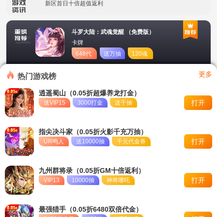
冠名活动
斗罗大陆：武魂觉醒 （免费版）
单日大额福利
卡牌
648代
送万抽
120魂
转游活动
币
币
更多
热门游戏榜
永久累充活动
逍遥蜀山（0.05折超爆养龙打金）
永久单日累充活动
打开
送VIP15
3000打金
送千抽
称号定制活动
指尖决斗家（0.05折火影千充万抽）
打开
UR鸣人
送10000抽
千元代金券
九州群将录（0.05折GM十倍返利）
打开
VIP13
10000抽
神将哪吒
最强猎手（0.05折6480双倍代金）