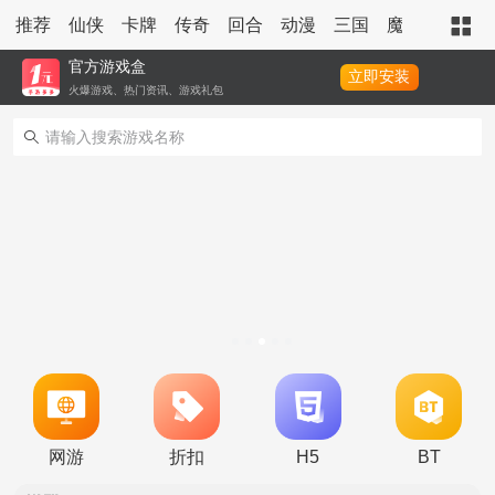
推荐
仙侠
卡牌
传奇
回合
动漫
三国
魔幻
策略
官方游戏盒
立即安装
火爆游戏、热门资讯、游戏礼包
冠名活动
单日大额福利
转游活动
网游
折扣
H5
BT
新区首日十倍超值返利