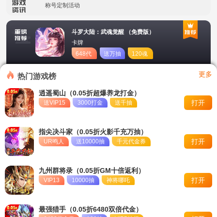
称号定制活动
冠名活动
斗罗大陆：武魂觉醒 （免费版）
卡牌
单日积分兑换福利
648代
送万抽
120魂
币
币
转游活动
更多
热门游戏榜
永久累充活动
逍遥蜀山（0.05折超爆养龙打金）
打开
送VIP15
3000打金
送千抽
冠名活动
永久单日累充活动
指尖决斗家（0.05折火影千充万抽）
打开
UR鸣人
送10000抽
千元代金券
九州群将录（0.05折GM十倍返利）
打开
VIP13
10000抽
神将哪吒
最强猎手（0.05折6480双倍代金）