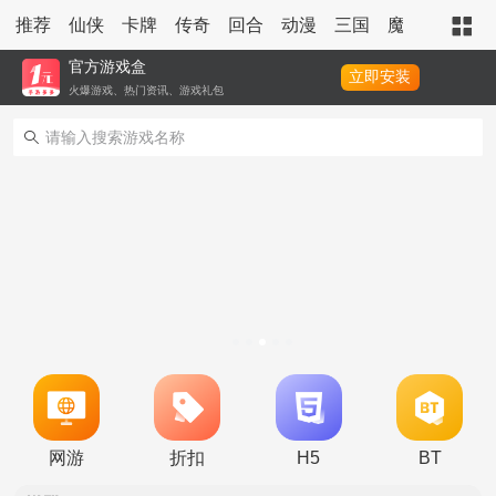
推荐
仙侠
卡牌
传奇
回合
动漫
三国
魔幻
策略
官方游戏盒
立即安装
火爆游戏、热门资讯、游戏礼包
冠名活动
定制称号活动
永久累充活动
永久单日累充活动
转游活动
新区单日助力活动
冠名活动
网游
折扣
H5
BT
单日大额福利