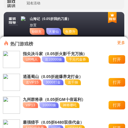
冠名活动
单日大额福利
山海记（0.05折我的刀盾）
放置
648充
大量仙
免费升
值卡
玉
星
更多
热门游戏榜
指尖决斗家（0.05折火影千充万抽）
打开
UR鸣人
送10000抽
千元代金券
逍遥蜀山（0.05折超爆养龙打金）
打开
送VIP15
3000打金
送千抽
九州群将录（0.05折GM十倍返利）
打开
VIP13
10000抽
神将哪吒
最强猎手（0.05折6480双倍代金）
打开
6480代金券
100抽
VIP5特权