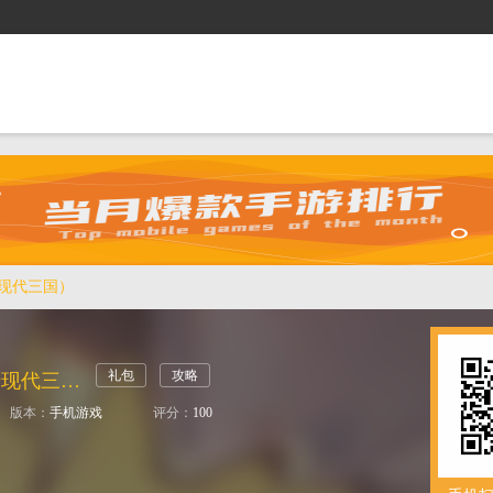
抢礼包
逛商城
攻略站
排行榜
游戏盒
折现代三国）
礼包
攻略
将世录（0.05折现代三国）
版本：
手机游戏
评分：
100