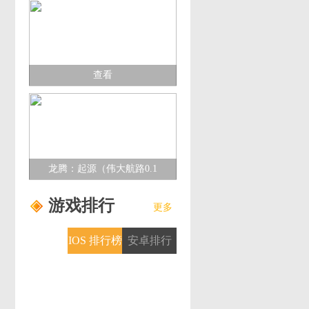
查看
龙腾：起源（伟大航路0.1
折）多日累充活动
游戏排行
更多
IOS 排行榜
安卓排行
榜