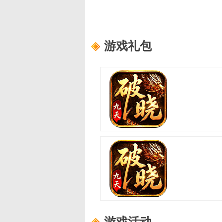
游戏礼包
破晓九天
适用范围：
新手礼包4
礼包内容：
轮回之书*10,功勋证明*10
破晓九天
适用范围：
新手礼包2