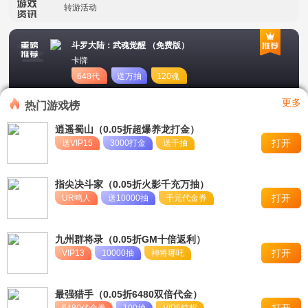
转游活动
新区首日十倍超值返利
斗罗大陆：武魂觉醒 （免费版）
卡牌
冠名活动
648代
送万抽
120魂
币
币
单日大额福利
更多
热门游戏榜
逍遥蜀山（0.05折超爆养龙打金）
打开
送VIP15
3000打金
送千抽
指尖决斗家（0.05折火影千充万抽）
打开
UR鸣人
送10000抽
千元代金券
九州群将录（0.05折GM十倍返利）
打开
VIP13
10000抽
神将哪吒
最强猎手（0.05折6480双倍代金）
打开
6480代金券
100抽
VIP5特权