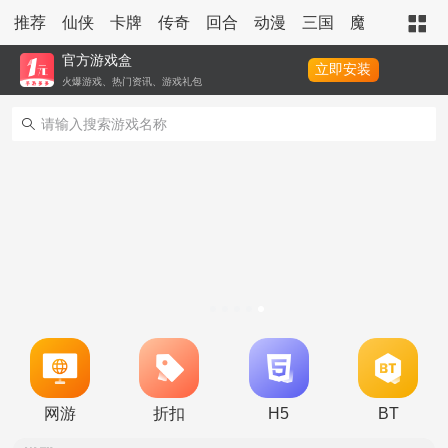
推荐
仙侠
卡牌
传奇
回合
动漫
三国
魔幻
策略
官方游戏盒
立即安装
火爆游戏、热门资讯、游戏礼包
转游活动
新区单日助力活动
冠名活动
单日大额福利
冠名活动
网游
折扣
H5
BT
单日大额福利