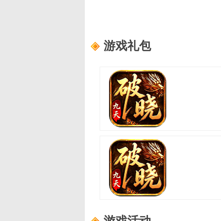
游戏礼包
破晓九天
适用范围：
新手礼包4
礼包内容：
轮回之书*10,功勋证明*10
破晓九天
适用范围：
新手礼包2