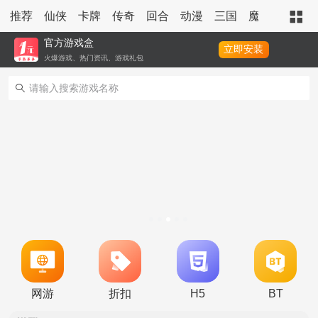
推荐
仙侠
卡牌
传奇
回合
动漫
三国
魔幻
策略
官方游戏盒
立即安装
火爆游戏、热门资讯、游戏礼包
转游活动
新区单日助力活动
网游
折扣
H5
BT
冠名活动