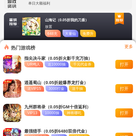
单日大额福利
冠名活动
山海记（0.05折我的刀盾）
放置
单日大额福利
648充
大量仙
免费升
值卡
玉
星
转游活动
更多
热门游戏榜
新区首日十倍超值返利
指尖决斗家（0.05折火影千充万抽）
打开
UR鸣人
送10000抽
千元代金券
冠名活动
单日大额福利
逍遥蜀山（0.05折超爆养龙打金）
打开
送VIP15
3000打金
送千抽
九州群将录（0.05折GM十倍返利）
打开
VIP13
10000抽
神将哪吒
最强猎手（0.05折6480双倍代金）