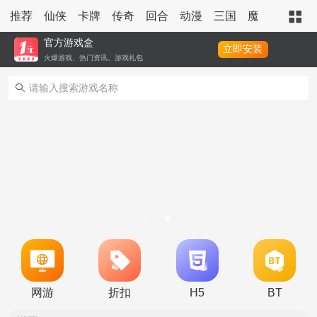
推荐
仙侠
卡牌
传奇
回合
动漫
三国
魔幻
策略
官方游戏盒
立即安装
火爆游戏、热门资讯、游戏礼包
转游活动
新区单日助力活动
网游
折扣
H5
BT
冠名活动