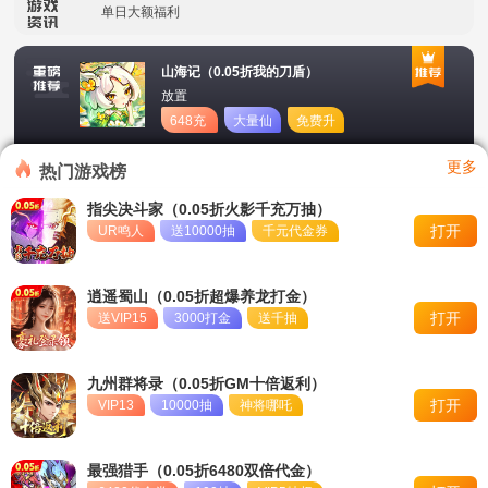
单日大额福利
冠名活动
山海记（0.05折我的刀盾）
放置
单日大额福利
648充
大量仙
免费升
值卡
玉
星
转游活动
更多
热门游戏榜
新区首日十倍超值返利
指尖决斗家（0.05折火影千充万抽）
打开
UR鸣人
送10000抽
千元代金券
冠名活动
单日大额福利
逍遥蜀山（0.05折超爆养龙打金）
打开
送VIP15
3000打金
送千抽
九州群将录（0.05折GM十倍返利）
打开
VIP13
10000抽
神将哪吒
最强猎手（0.05折6480双倍代金）