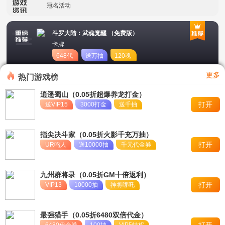
冠名活动
永久单日累充活动
斗罗大陆：武魂觉醒 （免费版）
卡牌
648代
送万抽
120魂
币
币
更多
热门游戏榜
逍遥蜀山（0.05折超爆养龙打金）
打开
送VIP15
3000打金
送千抽
指尖决斗家（0.05折火影千充万抽）
打开
UR鸣人
送10000抽
千元代金券
九州群将录（0.05折GM十倍返利）
打开
VIP13
10000抽
神将哪吒
最强猎手（0.05折6480双倍代金）
打开
6480代金券
100抽
VIP5特权