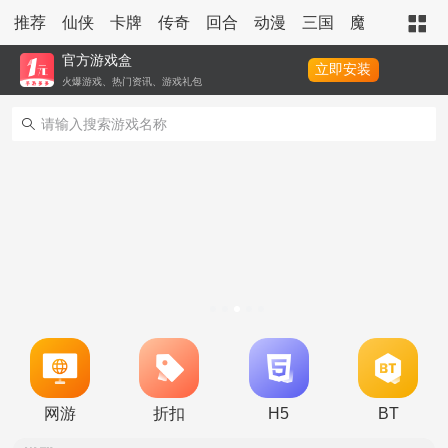
推荐
仙侠
卡牌
传奇
回合
动漫
三国
魔幻
策略
官方游戏盒
立即安装
火爆游戏、热门资讯、游戏礼包
转游活动
永久累充活动
永久单日累充活动
称号定制活动
冠名活动
单日积分兑换福利
转游活动
网游
折扣
H5
BT
永久累充活动