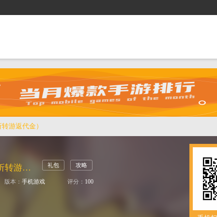
抢礼包
逛商城
攻略站
排行榜
游戏盒
1折转游返代金）
礼包
攻略
笑梦江山（0.1折转游返代金）
版本：
手机游戏
评分：
100