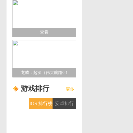
查看
龙腾：起源（伟大航路0.1
折）多日累充活动
游戏排行
更多
IOS 排行榜
安卓排行
榜