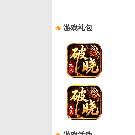
游戏礼包
破晓九天
适用范围：
新手礼包4
礼包内容：
轮回之书*10,功勋证明*10
破晓九天
适用范围：
新手礼包2