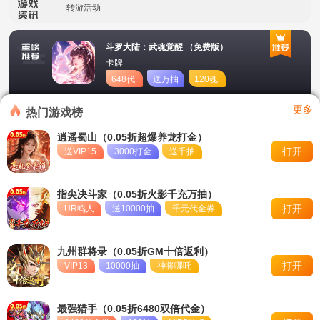
转游活动
永久累充活动
斗罗大陆：武魂觉醒 （免费版）
卡牌
冠名活动
648代
送万抽
120魂
币
币
永久单日累充活动
更多
热门游戏榜
逍遥蜀山（0.05折超爆养龙打金）
打开
送VIP15
3000打金
送千抽
指尖决斗家（0.05折火影千充万抽）
打开
UR鸣人
送10000抽
千元代金券
九州群将录（0.05折GM十倍返利）
打开
VIP13
10000抽
神将哪吒
最强猎手（0.05折6480双倍代金）