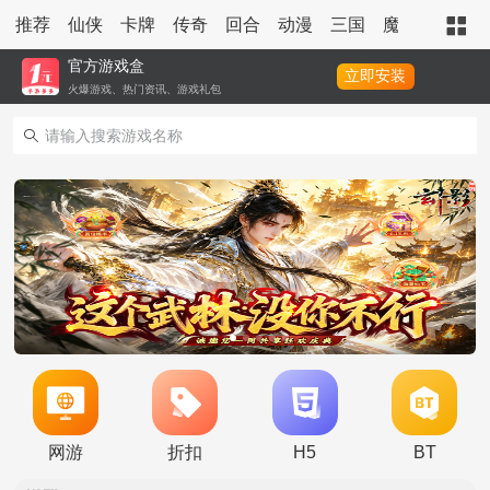
推荐
仙侠
卡牌
传奇
回合
动漫
三国
魔幻
策略
官方游戏盒
立即安装
火爆游戏、热门资讯、游戏礼包
转游活动
永久累充活动
永久单日累充活动
称号定制活动
冠名活动
网游
折扣
H5
BT
单日积分兑换福利