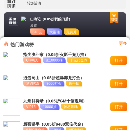
转游活动
新区首日十倍超值返利
山海记（0.05折我的刀盾）
放置
冠名活动
648充
大量仙
免费升
值卡
玉
星
单日大额福利
更多
热门游戏榜
指尖决斗家（0.05折火影千充万抽）
打开
UR鸣人
送10000抽
千元代金券
逍遥蜀山（0.05折超爆养龙打金）
打开
送VIP15
3000打金
送千抽
九州群将录（0.05折GM十倍返利）
打开
VIP13
10000抽
神将哪吒
最强猎手（0.05折6480双倍代金）
打开
6480代金券
100抽
VIP5特权