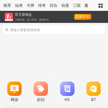
推荐
仙侠
卡牌
传奇
回合
动漫
三国
魔幻
策略
官方游戏盒
立即安装
火爆游戏、热门资讯、游戏礼包
转游活动
新区单日助力活动
冠名活动
单日大额福利
冠名活动
网游
折扣
H5
BT
单日大额福利