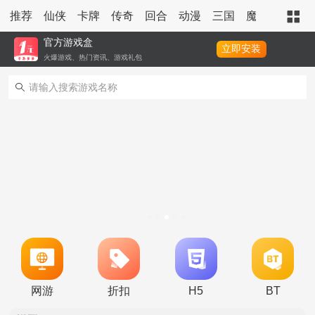
推荐
仙侠
卡牌
传奇
回合
动漫
三国
魔幻
策略
官方游戏盒
立即安装
火爆游戏、热门资讯、游戏礼包
转游活动
新区单日助力活动
网游
折扣
H5
BT
冠名活动