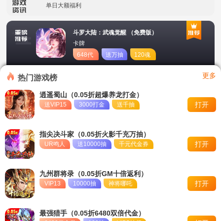
单日大额福利
冠名活动
斗罗大陆：武魂觉醒 （免费版）
卡牌
单日大额福利
648代
送万抽
120魂
币
币
转游活动
更多
热门游戏榜
新区首日十倍超值返利
逍遥蜀山（0.05折超爆养龙打金）
打开
送VIP15
3000打金
送千抽
冠名活动
单日大额福利
指尖决斗家（0.05折火影千充万抽）
打开
UR鸣人
送10000抽
千元代金券
九州群将录（0.05折GM十倍返利）
打开
VIP13
10000抽
神将哪吒
最强猎手（0.05折6480双倍代金）