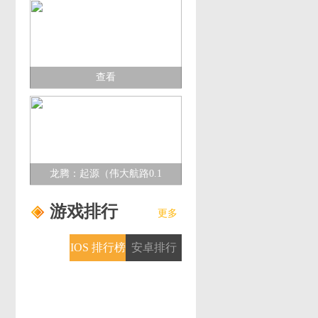
查看
龙腾：起源（伟大航路0.1
折）多日累充活动
游戏排行
更多
IOS 排行榜
安卓排行
榜