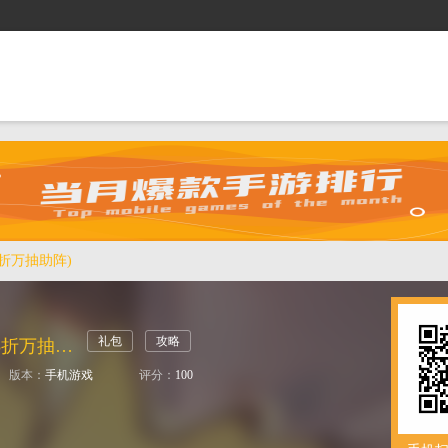
抢礼包
逛商城
攻略站
排行榜
游戏盒
5折万抽助阵)
礼包
攻略
孤堡英雄（0.05折万抽助阵)
版本：
手机游戏
评分：
100