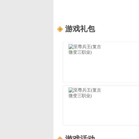
游戏礼包
至尊兵王(复古微变三职业)
适用范围：
尊享礼包
礼包内容：
龙珠自选箱*3、书页*1
至尊兵王(复古微变三职业)
适用范围：
进阶礼包