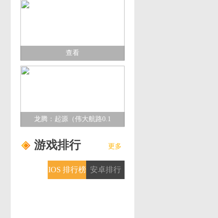
查看
龙腾：起源（伟大航路0.1
折）多日累充活动
游戏排行
更多
IOS 排行榜
安卓排行
榜