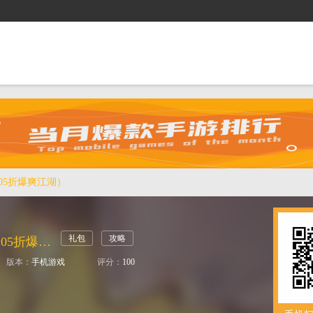
抢礼包
逛商城
攻略站
排行榜
游戏盒
05折爆爽江湖）
礼包
攻略
仙境竞技场（0.05折爆爽江湖）
版本：
手机游戏
评分：
100