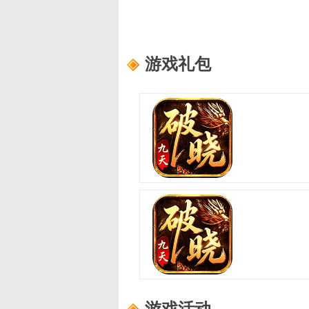
游戏礼包
破晓九天
适用范围：
新手礼包4
礼包内容：
轮回之书*10,功勋证明*10
破晓九天
适用范围：
新手礼包2