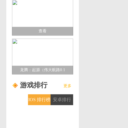
查看
龙腾：起源（伟大航路0.1
折）多日累充活动
游戏排行
更多
IOS 排行榜
安卓排行
榜