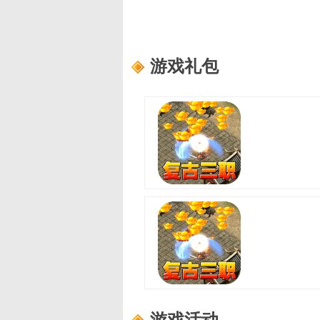
游戏礼包
至尊兵王(复古微变三职业)
适用范围：
尊享礼包
礼包内容：
龙珠自选箱*3、书页*1
至尊兵王(复古微变三职业)
适用范围：
进阶礼包