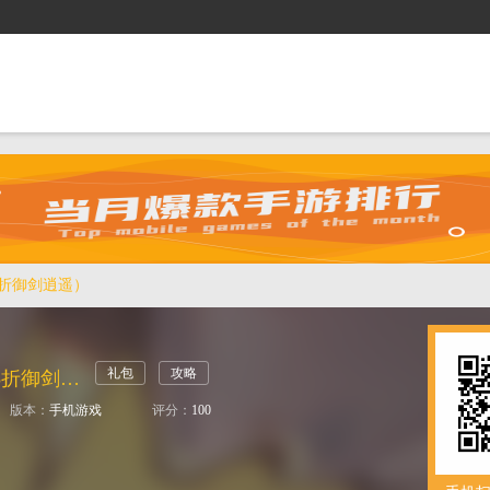
抢礼包
逛商城
攻略站
排行榜
游戏盒
5折御剑逍遥）
礼包
攻略
灵域修仙（0.05折御剑逍遥）
版本：
手机游戏
评分：
100