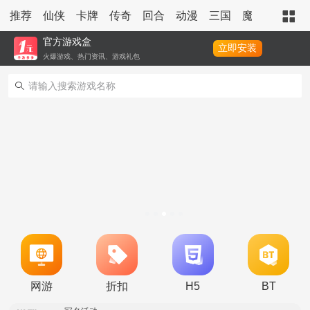
推荐
仙侠
卡牌
传奇
回合
动漫
三国
魔幻
策略
官方游戏盒
立即安装
火爆游戏、热门资讯、游戏礼包
转游活动
新区单日助力活动
网游
折扣
H5
BT
冠名活动