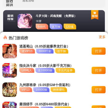
单日大额福利
斗罗大陆：武魂觉醒 （免费版）
冠名活动
卡牌
648代
送万抽
120魂
单日大额福利
币
币
更多
转游活动
热门游戏榜
逍遥蜀山（0.05折超爆养龙打金）
新区首日十倍超值返利
打开
送VIP15
3000打金
送千抽
冠名活动
指尖决斗家（0.05折火影千充万抽）
单日大额福利
打开
UR鸣人
送10000抽
千元代金券
九州群将录（0.05折GM十倍返利）
打开
VIP13
10000抽
神将哪吒
最强猎手（0.05折6480双倍代金）