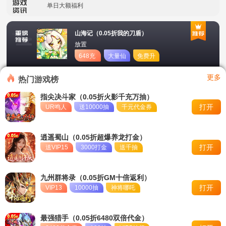
单日大额福利
冠名活动
山海记（0.05折我的刀盾）
放置
单日大额福利
648充
大量仙
免费升
值卡
玉
星
转游活动
更多
热门游戏榜
新区首日十倍超值返利
指尖决斗家（0.05折火影千充万抽）
打开
UR鸣人
送10000抽
千元代金券
冠名活动
单日大额福利
逍遥蜀山（0.05折超爆养龙打金）
打开
送VIP15
3000打金
送千抽
九州群将录（0.05折GM十倍返利）
打开
VIP13
10000抽
神将哪吒
最强猎手（0.05折6480双倍代金）