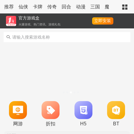
推荐
仙侠
卡牌
传奇
回合
动漫
三国
魔幻
策略
官方游戏盒
立即安装
火爆游戏、热门资讯、游戏礼包
转游活动
新区单日助力活动
网游
折扣
H5
BT
冠名活动