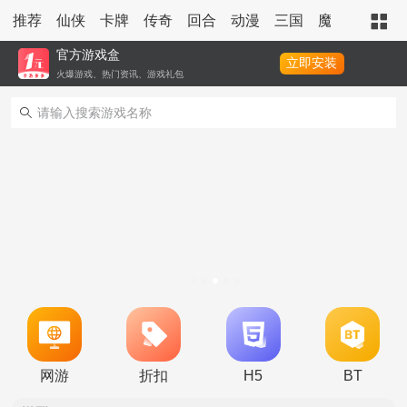
推荐
仙侠
卡牌
传奇
回合
动漫
三国
魔幻
策略
官方游戏盒
立即安装
火爆游戏、热门资讯、游戏礼包
转游活动
新区单日助力活动
网游
折扣
H5
BT
冠名活动