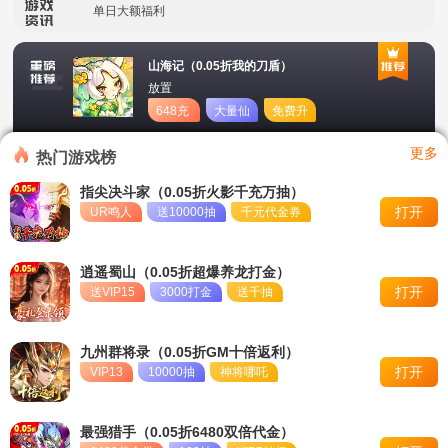
单日大额福利
冠名活动
山海记（0.05折我的刀盾）
放置
单日大额福利
648充
大量仙
免费升
值卡
玉
星
转游活动
更多
热门游戏榜
新区首日十倍超值返利
指尖决斗家（0.05折火影千充万抽）
打开
UR鸣人
送10000抽
千元代金券
冠名活动
单日大额福利
逍遥蜀山（0.05折超爆养龙打金）
打开
送VIP15
3000打金
送千抽
九州群将录（0.05折GM十倍返利）
打开
VIP13
10000抽
神将哪吒
最强猎手（0.05折6480双倍代金）