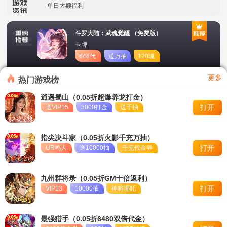
单日大额福利
转游活动
斗罗大陆：武魂觉醒 （免费版）
卡牌
新区首日十倍超值返利
648代
送万抽
120魂
币
币
冠名活动
更多
热门游戏榜
单日大额福利
逍遥蜀山（0.05折超爆养龙打金）
打开
送VIP15
3000打金
送千抽
指尖决斗家（0.05折火影千充万抽）
打开
UR鸣人
送10000抽
千元代金券
九州群将录（0.05折GM十倍返利）
打开
VIP13
10000抽
神将哪吒
最强猎手（0.05折6480双倍代金）