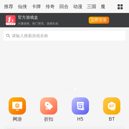
推荐
仙侠
卡牌
传奇
回合
动漫
三国
魔幻
策略
官方游戏盒
立即安装
火爆游戏、热门资讯、游戏礼包
转游活动
新区单日助力活动
冠名活动
单日大额福利
网游
折扣
H5
BT
冠名活动