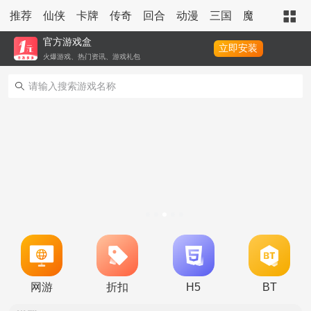
推荐
仙侠
卡牌
传奇
回合
动漫
三国
魔幻
策略
官方游戏盒
立即安装
火爆游戏、热门资讯、游戏礼包
转游活动
永久累充活动
永久单日累充活动
称号定制活动
冠名活动
单日积分兑换福利
转游活动
网游
折扣
H5
BT
永久累充活动