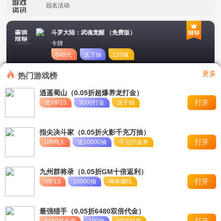
冠名活动
永久单日累充活动
斗罗大陆：武魂觉醒 （免费版）
卡牌
648代
送万抽
120魂
币
币
更多
热门游戏榜
逍遥蜀山（0.05折超爆养龙打金）
打开
送VIP15
3000打金
送千抽
指尖决斗家（0.05折火影千充万抽）
打开
UR鸣人
送10000抽
千元代金券
九州群将录（0.05折GM十倍返利）
打开
VIP13
10000抽
神将哪吒
最强猎手（0.05折6480双倍代金）
打开
6480代金券
100抽
VIP5特权