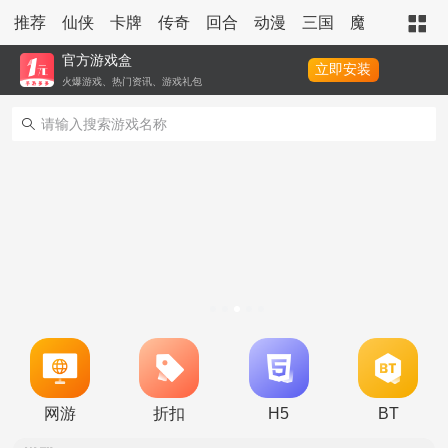
推荐
仙侠
卡牌
传奇
回合
动漫
三国
魔幻
策略
官方游戏盒
立即安装
火爆游戏、热门资讯、游戏礼包
转游活动
新区单日助力活动
网游
折扣
H5
BT
冠名活动