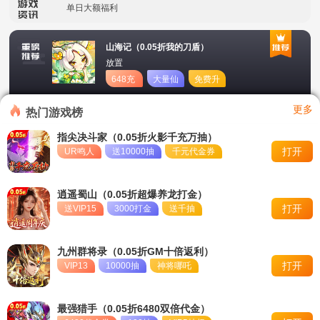
单日大额福利
冠名活动
山海记（0.05折我的刀盾）
放置
单日大额福利
648充
大量仙
免费升
值卡
玉
星
转游活动
更多
热门游戏榜
新区首日十倍超值返利
指尖决斗家（0.05折火影千充万抽）
打开
UR鸣人
送10000抽
千元代金券
冠名活动
单日大额福利
逍遥蜀山（0.05折超爆养龙打金）
打开
送VIP15
3000打金
送千抽
九州群将录（0.05折GM十倍返利）
打开
VIP13
10000抽
神将哪吒
最强猎手（0.05折6480双倍代金）