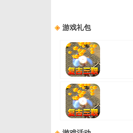
游戏礼包
至尊兵王(复古微变三职业)
适用范围：
尊享礼包
礼包内容：
龙珠自选箱*3、书页*1
至尊兵王(复古微变三职业)
适用范围：
进阶礼包