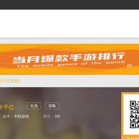
抢礼包
逛商城
攻略站
排行榜
游戏盒
1折千亿补贴）
礼包
攻略
仙风道骨（0.1折千亿补贴）
版本：
手机游戏
评分：
100