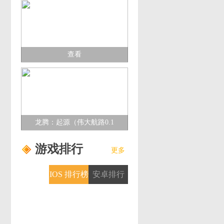
查看
龙腾：起源（伟大航路0.1
折）多日累充活动
游戏排行
更多
IOS 排行榜
安卓排行
榜