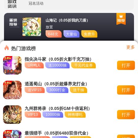
冠名活动
单日大额福利
山海记（0.05折我的刀盾）
放置
转游活动
648充
大量仙
免费升
值卡
玉
星
新区首日十倍超值返利
更多
热门游戏榜
冠名活动
指尖决斗家（0.05折火影千充万抽）
打开
UR鸣人
送10000抽
千元代金券
单日大额福利
逍遥蜀山（0.05折超爆养龙打金）
打开
送VIP15
3000打金
送千抽
九州群将录（0.05折GM十倍返利）
打开
VIP13
10000抽
神将哪吒
最强猎手（0.05折6480双倍代金）