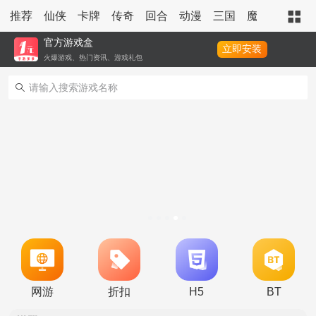
推荐
仙侠
卡牌
传奇
回合
动漫
三国
魔幻
策略
官方游戏盒
立即安装
火爆游戏、热门资讯、游戏礼包
转游活动
新区单日助力活动
冠名活动
网游
折扣
H5
BT
单日大额福利