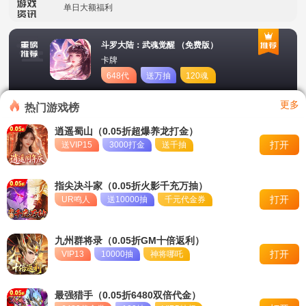
单日大额福利
冠名活动
斗罗大陆：武魂觉醒 （免费版）
卡牌
单日大额福利
648代
送万抽
120魂
币
币
转游活动
更多
热门游戏榜
新区首日十倍超值返利
逍遥蜀山（0.05折超爆养龙打金）
打开
送VIP15
3000打金
送千抽
冠名活动
单日大额福利
指尖决斗家（0.05折火影千充万抽）
打开
UR鸣人
送10000抽
千元代金券
九州群将录（0.05折GM十倍返利）
打开
VIP13
10000抽
神将哪吒
最强猎手（0.05折6480双倍代金）