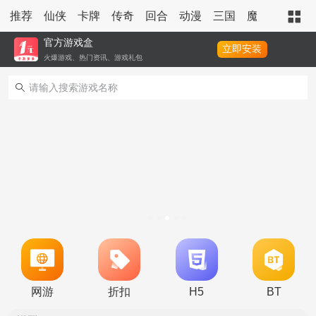
推荐
仙侠
卡牌
传奇
回合
动漫
三国
魔幻
策略
官方游戏盒
立即安装
火爆游戏、热门资讯、游戏礼包
转游活动
新区单日助力活动
网游
折扣
H5
BT
冠名活动