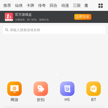
推荐
仙侠
卡牌
传奇
回合
动漫
三国
魔幻
策略
官方游戏盒
立即安装
火爆游戏、热门资讯、游戏礼包
转游活动
新区单日助力活动
网游
折扣
H5
BT
冠名活动