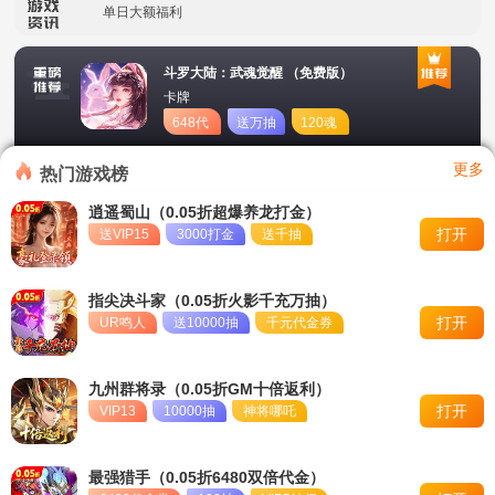
单日大额福利
冠名活动
斗罗大陆：武魂觉醒 （免费版）
卡牌
单日大额福利
648代
送万抽
120魂
币
币
转游活动
更多
热门游戏榜
新区首日十倍超值返利
逍遥蜀山（0.05折超爆养龙打金）
打开
送VIP15
3000打金
送千抽
冠名活动
单日大额福利
指尖决斗家（0.05折火影千充万抽）
打开
UR鸣人
送10000抽
千元代金券
九州群将录（0.05折GM十倍返利）
打开
VIP13
10000抽
神将哪吒
最强猎手（0.05折6480双倍代金）