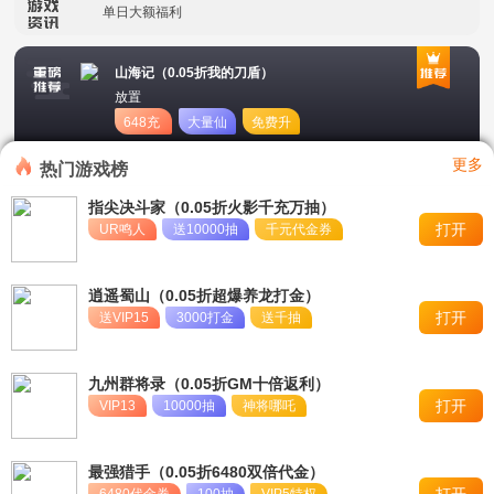
单日大额福利
冠名活动
山海记（0.05折我的刀盾）
放置
单日大额福利
648充
大量仙
免费升
值卡
玉
星
转游活动
更多
热门游戏榜
新区首日十倍超值返利
指尖决斗家（0.05折火影千充万抽）
打开
UR鸣人
送10000抽
千元代金券
冠名活动
单日大额福利
逍遥蜀山（0.05折超爆养龙打金）
打开
送VIP15
3000打金
送千抽
九州群将录（0.05折GM十倍返利）
打开
VIP13
10000抽
神将哪吒
最强猎手（0.05折6480双倍代金）
打开
6480代金券
100抽
VIP5特权