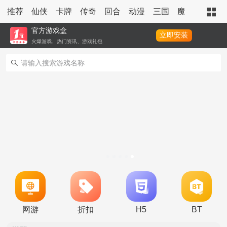
推荐
仙侠
卡牌
传奇
回合
动漫
三国
魔幻
策略
官方游戏盒
立即安装
火爆游戏、热门资讯、游戏礼包
转游活动
新区单日助力活动
网游
折扣
H5
BT
冠名活动