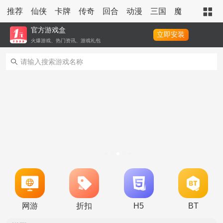
推荐
仙侠
卡牌
传奇
回合
动漫
三国
魔幻
策略
官方游戏盒
立即安装
火爆游戏、热门资讯、游戏礼包
转游活动
新区单日助力活动
网游
折扣
H5
BT
冠名活动