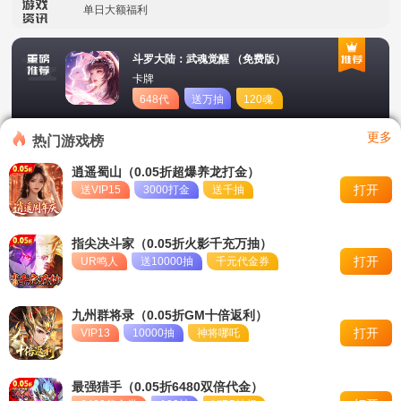
单日大额福利
冠名活动
斗罗大陆：武魂觉醒 （免费版）
卡牌
单日大额福利
648代
送万抽
120魂
币
币
转游活动
更多
热门游戏榜
新区首日十倍超值返利
逍遥蜀山（0.05折超爆养龙打金）
打开
送VIP15
3000打金
送千抽
冠名活动
单日大额福利
指尖决斗家（0.05折火影千充万抽）
打开
UR鸣人
送10000抽
千元代金券
九州群将录（0.05折GM十倍返利）
打开
VIP13
10000抽
神将哪吒
最强猎手（0.05折6480双倍代金）