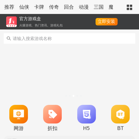
推荐
仙侠
卡牌
传奇
回合
动漫
三国
魔幻
策略
官方游戏盒
立即安装
火爆游戏、热门资讯、游戏礼包
转游活动
新区单日助力活动
网游
折扣
H5
BT
冠名活动