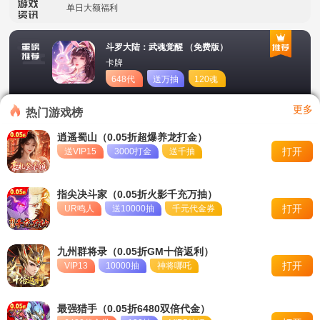
单日大额福利
冠名活动
斗罗大陆：武魂觉醒 （免费版）
卡牌
单日大额福利
648代
送万抽
120魂
币
币
转游活动
更多
热门游戏榜
新区首日十倍超值返利
逍遥蜀山（0.05折超爆养龙打金）
打开
送VIP15
3000打金
送千抽
冠名活动
单日大额福利
指尖决斗家（0.05折火影千充万抽）
打开
UR鸣人
送10000抽
千元代金券
九州群将录（0.05折GM十倍返利）
打开
VIP13
10000抽
神将哪吒
最强猎手（0.05折6480双倍代金）