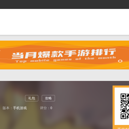
抢礼包
逛商城
攻略站
排行榜
游戏盒
礼包
攻略
版本：
手机游戏
评分：
0