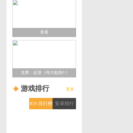
查看
龙腾：起源（伟大航路0.1
折）多日累充活动
游戏排行
更多
IOS 排行榜
安卓排行
榜