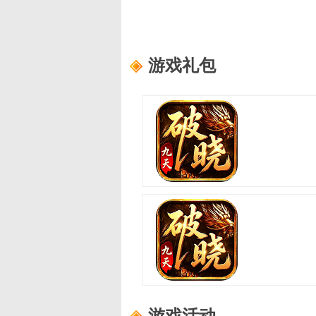
游戏礼包
破晓九天
适用范围：
新手礼包4
礼包内容：
轮回之书*10,功勋证明*10
破晓九天
适用范围：
新手礼包2