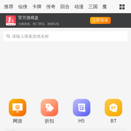
推荐
仙侠
卡牌
传奇
回合
动漫
三国
魔幻
策略
官方游戏盒
立即安装
火爆游戏、热门资讯、游戏礼包
冠名活动
单日大额福利
网游
折扣
H5
BT
转游活动