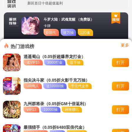
新区首日十倍超值返利
冠名活动
斗罗大陆：武魂觉醒 （免费版）
卡牌
单日大额福利
648代
送万抽
120魂
币
币
转游活动
更多
热门游戏榜
永久累充活动
逍遥蜀山（0.05折超爆养龙打金）
打开
送VIP15
3000打金
送千抽
永久单日累充活动
称号定制活动
指尖决斗家（0.05折火影千充万抽）
打开
UR鸣人
送10000抽
千元代金券
九州群将录（0.05折GM十倍返利）
打开
VIP13
10000抽
神将哪吒
最强猎手（0.05折6480双倍代金）