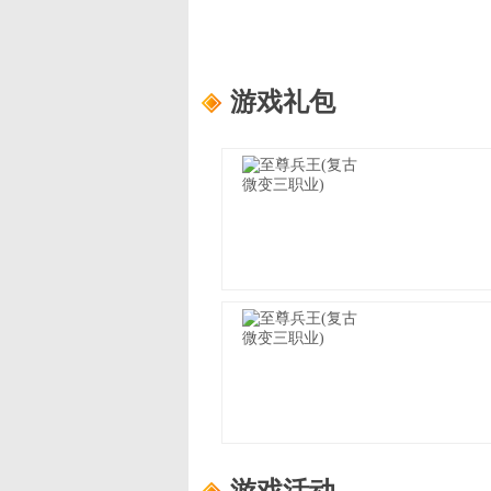
游戏礼包
至尊兵王(复古微变三职业)
适用范围：
尊享礼包
礼包内容：
龙珠自选箱*3、书页*1
至尊兵王(复古微变三职业)
适用范围：
进阶礼包