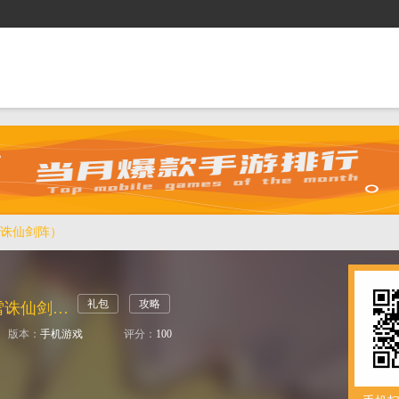
抢礼包
逛商城
攻略站
排行榜
游戏盒
诛仙剑阵）
礼包
攻略
雷霆战魂（冰雪诛仙剑阵）
版本：
手机游戏
评分：
100