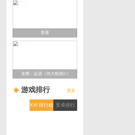
查看
龙腾：起源（伟大航路0.1
折）多日累充活动
游戏排行
更多
IOS 排行榜
安卓排行
榜