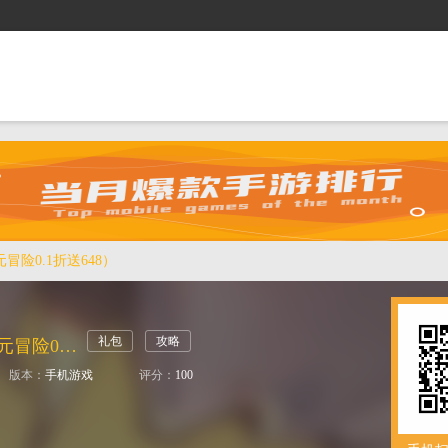
抢礼包
逛商城
攻略站
排行榜
游戏盒
冒险0.1折送648）
礼包
攻略
号令天下2（次元冒险0.1折送648）
版本：
手机游戏
评分：
100