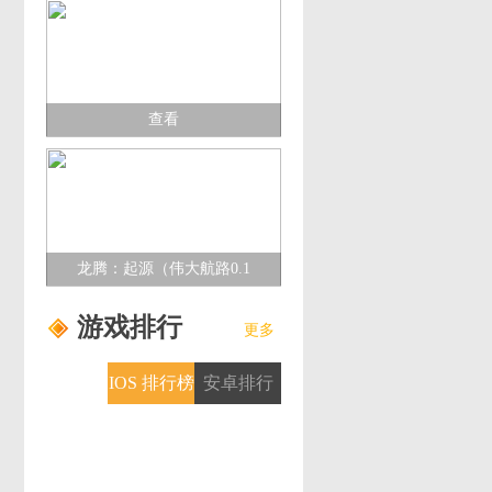
查看
龙腾：起源（伟大航路0.1
折）多日累充活动
游戏排行
更多
IOS 排行榜
安卓排行
榜