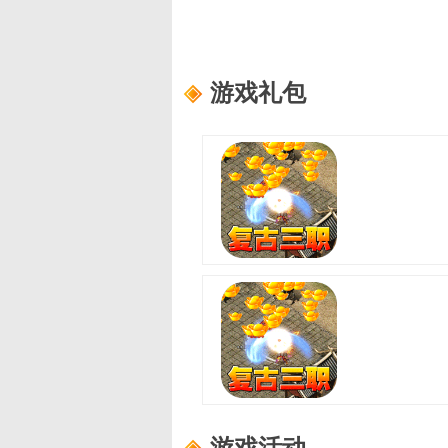
游戏礼包
至尊兵王(复古微变三职业)
适用范围：
尊享礼包
礼包内容：
龙珠自选箱*3、书页*1
至尊兵王(复古微变三职业)
适用范围：
进阶礼包